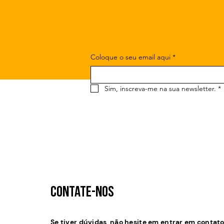
Coloque o seu email aqui
*
Sim, inscreva-me na sua newsletter.
*
Contate-NOS
Se tiver dúvidas, não hesite em entrar em contat