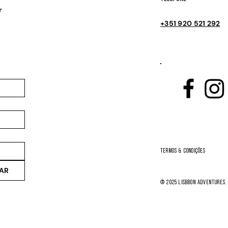
r
+351 920 521 292
TermOs & CondiÇÔES
AR
© 2025 LisbboN Adventures.