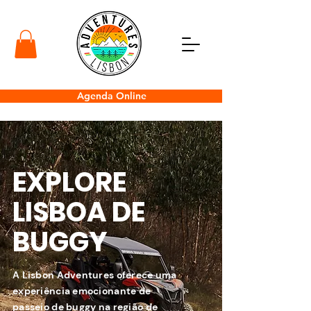
Agenda Online
EXPLORE
LISBOA DE
BUGGY
A Lisbon Adventures oferece uma
experiência emocionante de
passeio de buggy na região de