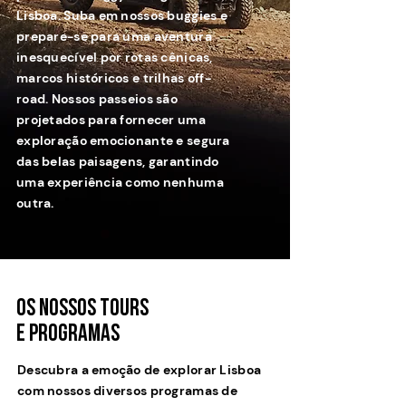
Lisboa. Suba em nossos buggies e
prepare-se para uma aventura
inesquecível por rotas cênicas,
marcos históricos e trilhas off-
road. Nossos passeios são
projetados para fornecer uma
exploração emocionante e segura
das belas paisagens, garantindo
uma experiência como nenhuma
outra.
OS NOSSOS TOURS
e PROGRAMAS
Descubra a emoção de explorar Lisboa
com nossos diversos programas de